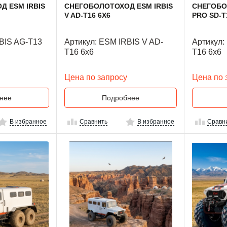
 ESM IRBIS
СНЕГОБОЛОТОХОД ESM IRBIS
СНЕГОБО
V AD-T16 6X6
PRO SD-T
BIS AG-T13
Артикул: ESM IRBIS V AD-
Артикул:
T16 6x6
T16 6x6
Цена по запросу
Цена по 
нее
Подробнее
В избранное
Сравнить
В избранное
Сравн