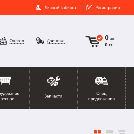
Личный кабинет
Регистрация
0
шт.
Оплата
Доставка
0 тг.
рудование
Спец
Запчасти
авесное
предложения