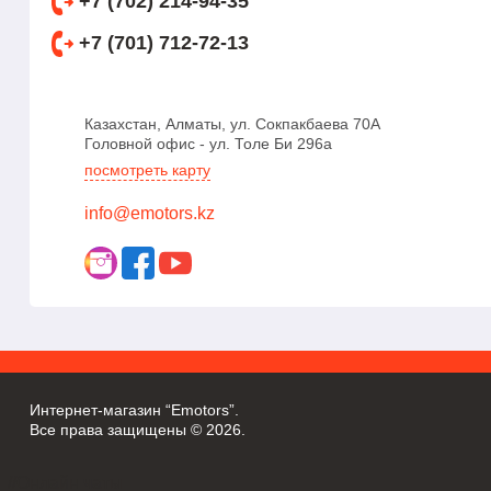
+7 (702) 214-94-35
+7 (701) 712-72-13
Казахстан, Алматы, ул. Сокпакбаева 70А
Головной офис - ул. Толе Би 296а
посмотреть карту
info@emotors.kz
Интернет-магазин “Emotors”.
Все права защищены © 2026.
//Онлайн чаты