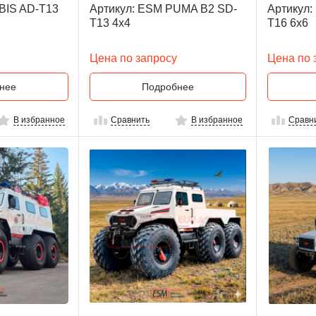
BIS AD-T13
Артикул: ESM PUMA B2 SD-
Артикул:
T13 4х4
T16 6x6
Цена по запросу
Цена по 
нее
Подробнее
В избранное
Сравнить
В избранное
Сравн