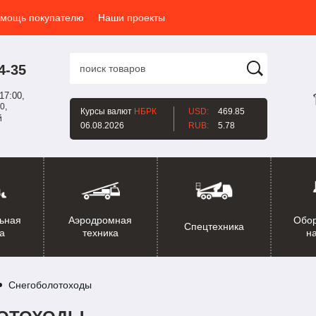
мощь покупателю
Наши проекты
4-35
17:00,
0,
Курсы валют
НБРК
USD:
469.85
й
06.08.2026
RUB:
5.78
ьная
Аэродромная
Обо
Спецтехника
а
техника
н
Снегоболотоходы