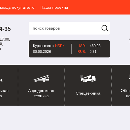
мощь покупателю
Наши проекты
4-35
17:00,
0,
Курсы валют
НБРК
USD:
469.93
й
08.08.2026
RUB:
5.71
ьная
Аэродромная
Обо
Спецтехника
а
техника
н