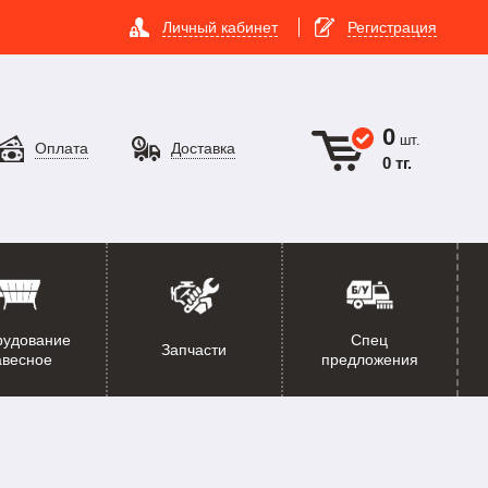
Личный кабинет
Регистрация
0
шт.
Оплата
Доставка
0 тг.
рудование
Спец
Запчасти
авесное
предложения