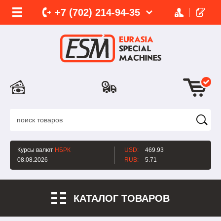
+7 (702)
214-
94-35
Курсы валют
НБРК
USD:
469.93
08.08.2026
RUB:
5.71
КАТАЛОГ ТОВАРОВ