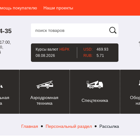
мощь покупателю
Наши проекты
4-35
17:00,
0,
Курсы валют
НБРК
USD:
469.93
й
08.08.2026
RUB:
5.71
ьная
Аэродромная
Обо
Спецтехника
а
техника
н
Главная
Персональный раздел
Рассылка