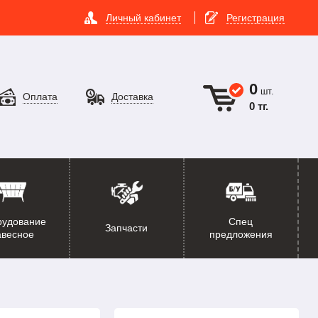
Личный кабинет
Регистрация
0
шт.
Оплата
Доставка
0 тг.
рудование
Спец
Запчасти
авесное
предложения