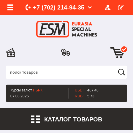
+7 (702)
214-
94-35
Курсы валют
НБРК
USD:
467.48
07.08.2026
RUB:
5.73
КАТАЛОГ ТОВАРОВ