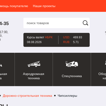
мощь покупателю
Наши проекты
4-35
17:00,
0,
Курсы валют
НБРК
USD:
469.93
й
08.08.2026
RUB:
5.71
ьная
Аэродромная
Обо
Спецтехника
а
техника
н
Дорожно-строительная техника
Чипсиллеры