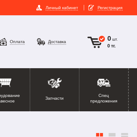
Личный кабинет
Регистрация
0
шт.
Оплата
Доставка
0 тг.
рудование
Спец
Запчасти
авесное
предложения