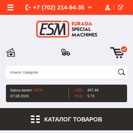
+7 (702)
214-
94-35
Курсы валют
НБРК
USD:
467.48
07.08.2026
RUB:
5.73
КАТАЛОГ ТОВАРОВ