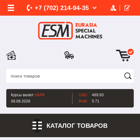
+7 (702)
214-
94-35
Курсы валют
НБРК
USD:
469.93
08.08.2026
RUB:
5.71
КАТАЛОГ ТОВАРОВ