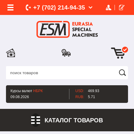
+7 (702)
214-
94-35
Курсы валют
НБРК
USD:
469.93
09.08.2026
RUB:
5.71
КАТАЛОГ ТОВАРОВ