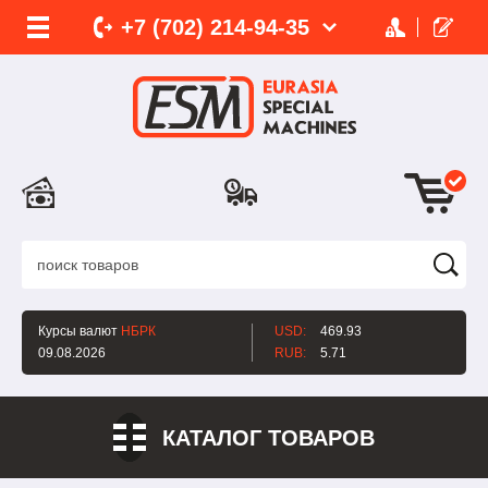
+7 (702)
214-
94-35
Курсы валют
НБРК
USD:
469.93
09.08.2026
RUB:
5.71
КАТАЛОГ ТОВАРОВ