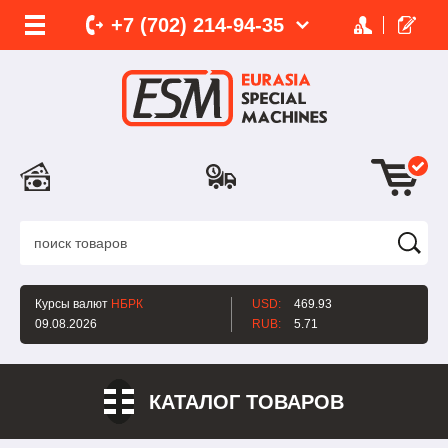
+7 (702)
214-
94-35
Курсы валют
НБРК
USD:
469.93
09.08.2026
RUB:
5.71
КАТАЛОГ ТОВАРОВ