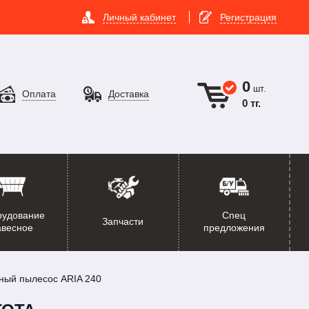
Личный кабинет
Регистрация
0
шт.
Оплата
Доставка
0 тг.
рудование
Спец
Запчасти
авесное
предложения
чный пылесос ARIA 240