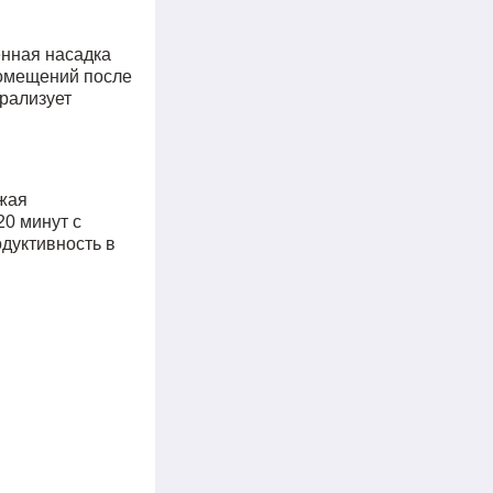
енная насадка
помещений после
рализует
жая
0 минут с
дуктивность в