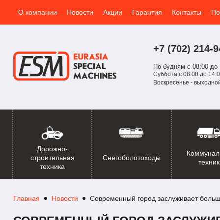
О компании
Новости
Акции
Гарантия
Контакты
По
+7 (702)
214-
9
По будням с 08:00 до 
Суббота с 08:00 до 14:0
Воскресенье - выходно
Дорожно-
Коммунал
Снегоболотоходы
строительная
техник
техника
Главная
Новости
Современный город заслуживает больше