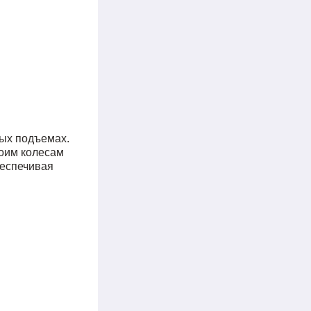
тых подъемах.
воим колесам
беспечивая