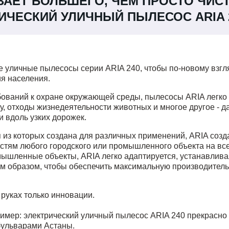
АЕТ БОЛЬШЕГО, ЧЕМ ПРОСТО ЧИСТ
ИЧЕСКИЙ УЛИЧНЫЙ ПЫЛЕСОС ARIA 
 уличные пылесосы серии ARIA 240, чтобы по-новому взгл
ия населения.
бований к охране окружающей среды, пылесосы ARIA легко
гу, отходы жизнедеятельности животных и многое другое - 
и вдоль узких дорожек.
из которых создана для различных применений, ARIA созд
стям любого городского или промышленного объекта на все 
мышленные объекты, ARIA легко адаптируется, устанавлив
им образом, чтобы обеспечить максимальную производитель
 руках только инновации.
ример: электрический уличный пылесос ARIA 240 прекрасно 
бульварами Астаны.