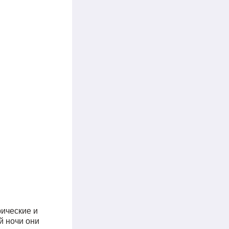
рические и
й ночи они