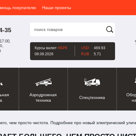
мощь покупателю
Наши проекты
4-35
17:00,
0,
Курсы валют
НБРК
USD:
469.93
й
08.08.2026
RUB:
5.71
ьная
Аэродромная
Обо
Спецтехника
а
техника
н
го, чем просто чистота. Подробнее про новый электрический ули