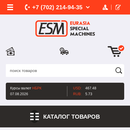
+7 (702)
214-
94-35
Курсы валют
НБРК
USD:
467.48
07.08.2026
RUB:
5.73
КАТАЛОГ ТОВАРОВ