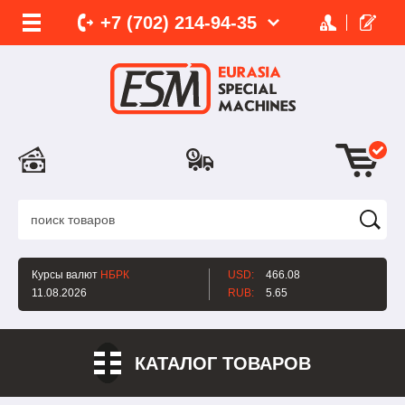
+7 (702)
214-
94-35
Курсы валют
НБРК
USD:
466.08
11.08.2026
RUB:
5.65
КАТАЛОГ ТОВАРОВ