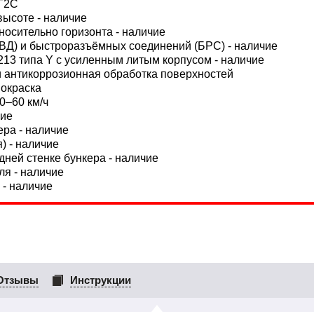
Г2С
высоте - наличие
осительно горизонта - наличие
РВД) и быстроразъёмных соединений (БРС) - наличие
3 типа Y с усиленным литым корпусом - наличие
 и антикоррозионная обработка поверхностей
покраска
0–60 км/ч
чие
ра - наличие
) - наличие
ней стенке бункера - наличие
я - наличие
 - наличие
Отзывы
Инструкции