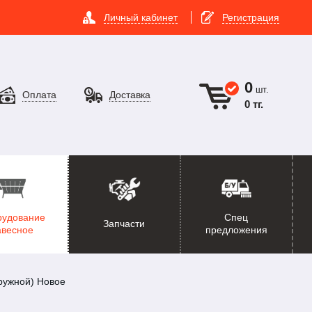
Личный кабинет
Регистрация
0
шт.
Оплата
Доставка
0 тг.
рудование
Спец
Запчасти
авесное
предложения
ружной) Новое