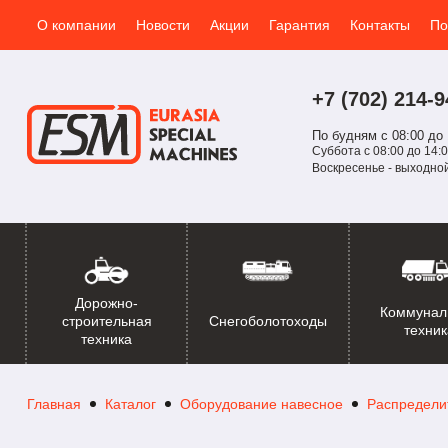
О компании
Новости
Акции
Гарантия
Контакты
По
+7 (702)
214-
9
По будням с 08:00 до 
Суббота с 08:00 до 14:0
Воскресенье - выходно
Дорожно-
Коммунал
Снегоболотоходы
строительная
техник
техника
Главная
Каталог
Оборудование навесное
Распредели