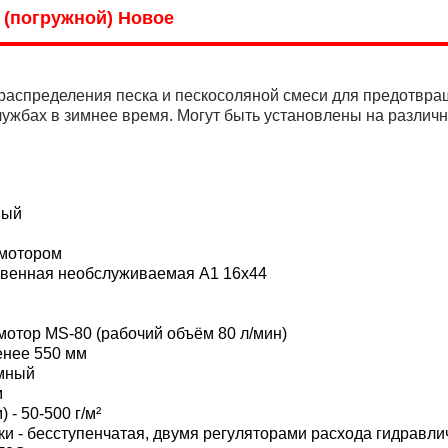
 (погружной) Новое
распределения песка и пескосоляной смеси для предотвращ
лужбах в зимнее время. Могут быть установлены на различ
ный
м
омотором
озвенная необслуживаемая А1 16х44
отор MS-80 (рабочий объём 80 л/мин)
енее 550 мм
ёмный
м
- 50-500 г/м²
и - бесступенчатая, двумя регуляторами расхода гидравли