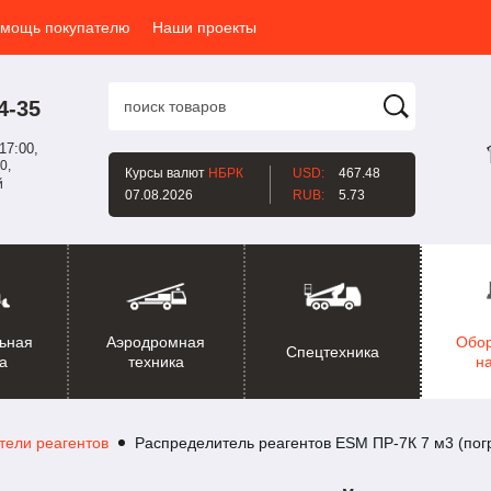
мощь покупателю
Наши проекты
4-35
17:00,
0,
Курсы валют
НБРК
USD:
467.48
й
07.08.2026
RUB:
5.73
ьная
Аэродромная
Обо
Спецтехника
а
техника
н
тели реагентов
Распределитель реагентов ESM ПР-7К 7 м3 (пог