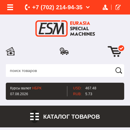
+7 (702)
214-
94-35
Курсы валют
НБРК
USD:
467.48
07.08.2026
RUB:
5.73
КАТАЛОГ ТОВАРОВ