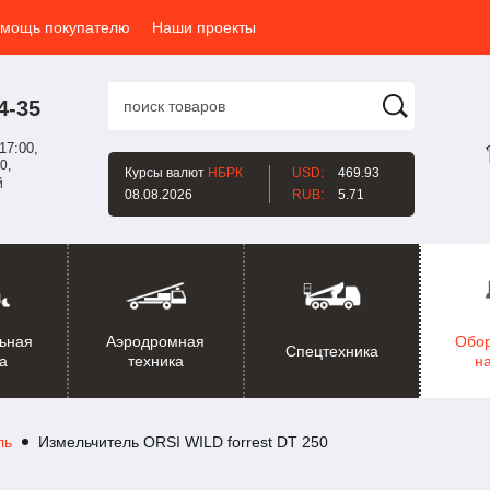
мощь покупателю
Наши проекты
4-35
17:00,
0,
Курсы валют
НБРК
USD:
469.93
й
08.08.2026
RUB:
5.71
ьная
Аэродромная
Обо
Спецтехника
а
техника
н
ль
Измельчитель ORSI WILD forrest DT 250