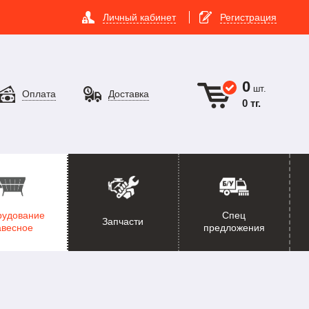
Личный кабинет
Регистрация
0
шт.
Оплата
Доставка
0 тг.
рудование
Спец
Запчасти
авесное
предложения