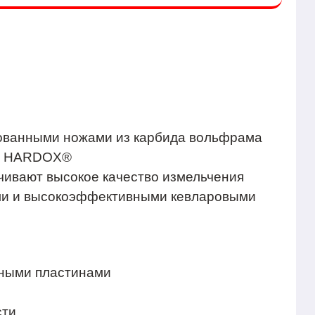
рованными ножами из карбида вольфрама
ли HARDOX®
чивают высокое качество измельчения
ми и высокоэффективными кевларовыми
нными пластинами
сти