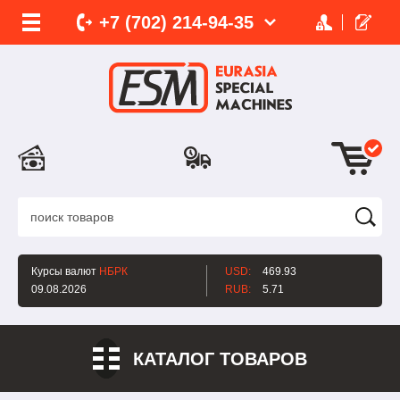
+7 (702)
214-
94-35
Курсы валют
НБРК
USD:
469.93
09.08.2026
RUB:
5.71
КАТАЛОГ ТОВАРОВ