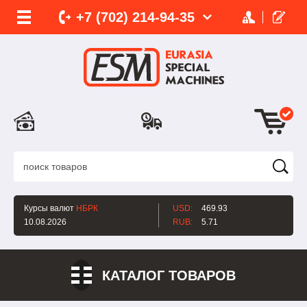
+7 (702)
214-
94-35
Курсы валют
НБРК
USD:
469.93
10.08.2026
RUB:
5.71
КАТАЛОГ ТОВАРОВ