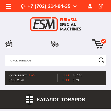
+7 (702)
214-
94-35
Курсы валют
НБРК
USD:
467.48
07.08.2026
RUB:
5.73
КАТАЛОГ ТОВАРОВ