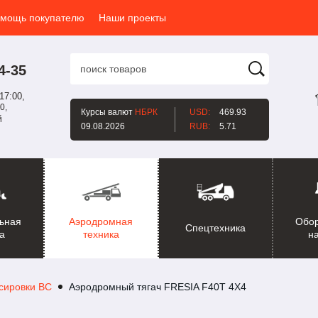
мощь покупателю
Наши проекты
4-35
17:00,
0,
Курсы валют
НБРК
USD:
469.93
й
09.08.2026
RUB:
5.71
ьная
Аэродромная
Обо
Спецтехника
а
техника
н
ксировки ВС
Аэродромный тягач FRESIA F40T 4X4