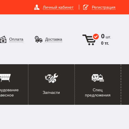
Личный кабинет
Регистрация
0
шт.
Оплата
Доставка
0 тг.
рудование
Спец
Запчасти
авесное
предложения