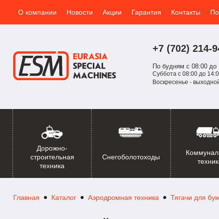
О компании
Новости
Акции
Гарантия
Контакты
По
+7 (702)
214-
9
По будням с 08:00 до 
Суббота с 08:00 до 14:0
Воскресенье - выходно
Дорожно-
Коммунал
Снегоболотоходы
строительная
техник
техника
Главная
Каталог
Аэродромная техника
Тягачи для бу