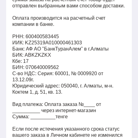
отправлен выбранным вами способом доставки.
Оплата производится на расчетный счет
компании в банке.
РНН: 600400583445
ИИК: KZ25319A010000461303
Банк: АФ АО "БанкТуранАлем" в г.Алматы
БИК: ABKZKZKX
Кбе: 17
БИН: 070640009562
С-во НДС: Серия: 60001, № 0009920 от
13.12.09г.
Юридический адрес: 050040, г. Алматы, м-н.
Коктем 1, д. 51, кв. 13.
Вид платежа: Оплата заказа №____ от
__________ через интернет-магазин
Сумма: _________тенге
Если после истечения указанного срока статус
вашего заказа в Личном кабинете не изменился