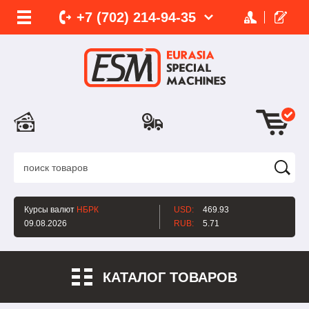
+7 (702)
214-
94-35
Курсы валют
НБРК
USD:
469.93
09.08.2026
RUB:
5.71
КАТАЛОГ ТОВАРОВ