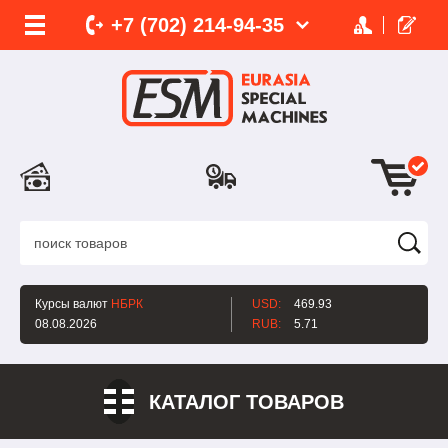
+7 (702)
214-
94-35
Курсы валют
НБРК
USD:
469.93
08.08.2026
RUB:
5.71
КАТАЛОГ ТОВАРОВ