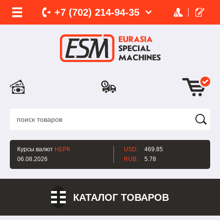
+7 (702)
214-
94-35
Курсы валют
НБРК
USD:
469.85
06.08.2026
RUB:
5.78
КАТАЛОГ ТОВАРОВ