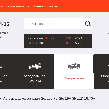
мощь покупателю
Наши проекты
4-35
17:00,
0,
Курсы валют
НБРК
USD:
469.93
й
08.08.2026
RUB:
5.71
ьная
Аэродромная
Обо
Спецтехника
а
техника
н
Автовышка коленчатая Socage ForSte 19А SPEED 18,70м