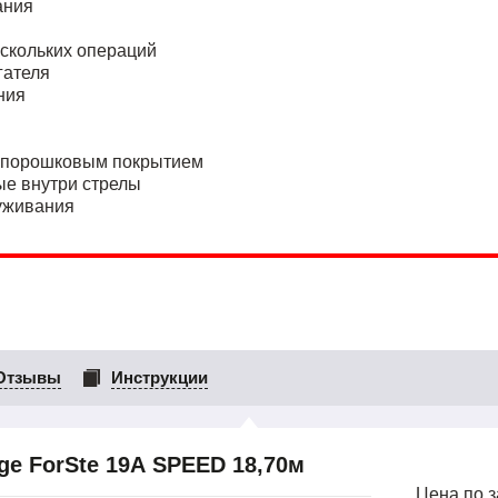
ания
скольких операций
гателя
ния
с порошковым покрытием
ые внутри стрелы
уживания
Отзывы
Инструкции
e ForSte 19А SPEED 18,70м
Цена по 