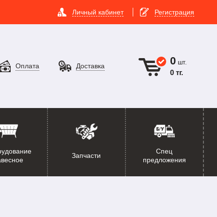
Личный кабинет
Регистрация
0
шт.
Оплата
Доставка
0 тг.
рудование
Спец
Запчасти
авесное
предложения