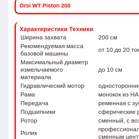
Orsi WT Piston 200
Характеристики Техники
Ширина захвата
200 см
Рекомендуемая масса
от 10 до 20 то
базовой машины
Максимальный диаметр
измельчаемого
до 10 см
материала
Гидравлический мотор
односторонни
Рама
монокок из H
Передача
ременная с з
Подшипники
сферические 
Ротор
сменный, с в
профессиональ
Ролик
сменным цент