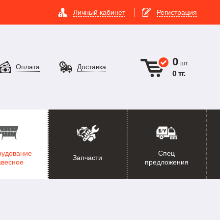
Личный кабинет
Регистрация
0
шт.
Оплата
Доставка
0 тг.
рудование
Спец
Запчасти
авесное
предложения