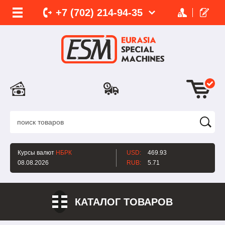
+7 (702)
214-
94-35
Курсы валют
НБРК
USD:
469.93
08.08.2026
RUB:
5.71
КАТАЛОГ ТОВАРОВ