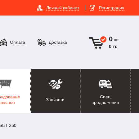
Личный кабинет
Регистрация
0
шт.
Оплата
Доставка
0 тг.
рудование
Спец
Запчасти
авесное
предложения
SET 250