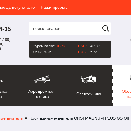
мощь покупателю
Наши проекты
4-35
17:00,
0,
Курсы валют
НБРК
USD:
469.85
й
06.08.2026
RUB:
5.78
ьная
Аэродромная
Обо
Спецтехника
а
техника
н
змельчитель
Косилка-измельчитель ORSI MAGNUM PLUS GS Off 