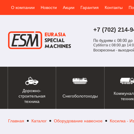
О компании
Новости
Акции
Гарантия
Контакты
По
+7 (702)
214-
9
По будням с 08:00 до 
Суббота с 08:00 до 14:0
Воскресенье - выходно
Дорожно-
Коммунал
Снегоболотоходы
строительная
техник
техника
Главная
Каталог
Оборудование навесное
Косилка - И