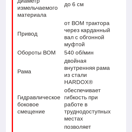
диаметр
до 6 см
измельчаемого
материала
от ВОМ трактора
через карданный
Привод
вал с обгонной
муфтой
Обороты ВОМ
540 об/мин
двойная
внутренняя рама
Рама
из стали
HARDOX®
обеспечивает
Гидравлическое
гибкость при
боковое
работе в
смещение
труднодоступных
местах
позволяет