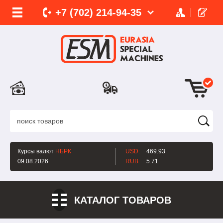
+7 (702)
214-
94-35
Курсы валют
НБРК
USD:
469.93
09.08.2026
RUB:
5.71
КАТАЛОГ ТОВАРОВ