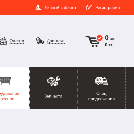
Личный кабинет
Регистрация
0
шт.
Оплата
Доставка
0 тг.
рудование
Спец
Запчасти
авесное
предложения