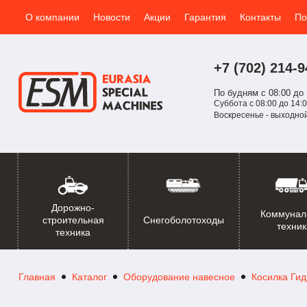
О компании
Новости
Акции
Гарантия
Контакты
По
+7 (702)
214-
9
По будням с 08:00 до 
Суббота с 08:00 до 14:0
Воскресенье - выходно
Дорожно-
Коммунал
Снегоболотоходы
строительная
техник
техника
Главная
Каталог
Оборудование навесное
Косилка Ги