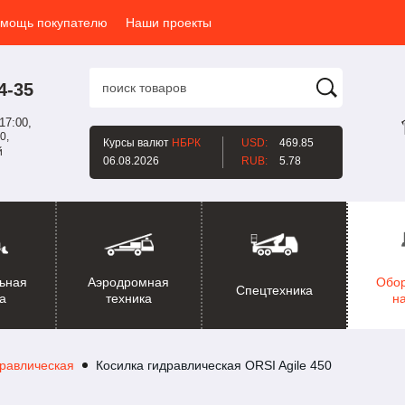
мощь покупателю
Наши проекты
4-35
17:00,
0,
Курсы валют
НБРК
USD:
469.85
й
06.08.2026
RUB:
5.78
ьная
Аэродромная
Обо
Спецтехника
а
техника
н
дравлическая
Косилка гидравлическая ORSI Agile 450