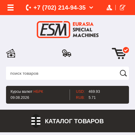
+7 (702)
214-
94-35
Курсы валют
НБРК
USD:
469.93
09.08.2026
RUB:
5.71
КАТАЛОГ ТОВАРОВ