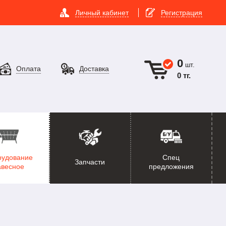
Личный кабинет
Регистрация
0
шт.
Оплата
Доставка
0 тг.
рудование
Спец
Запчасти
авесное
предложения