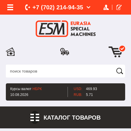
+7 (702)
214-
94-35
Курсы валют
НБРК
USD:
469.93
10.08.2026
RUB:
5.71
КАТАЛОГ ТОВАРОВ