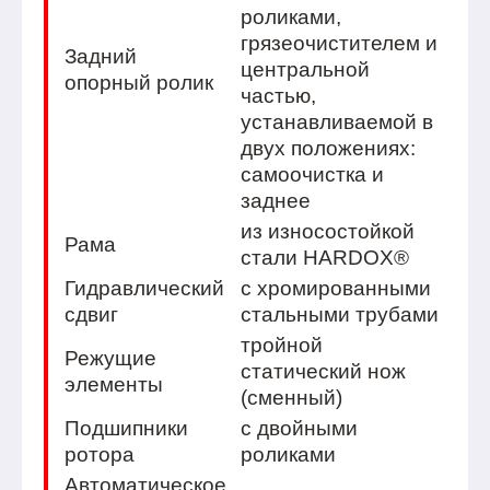
роликами,
грязеочистителем и
Задний
центральной
опорный ролик
частью,
устанавливаемой в
двух положениях:
самоочистка и
заднее
из износостойкой
Рама
стали HARDOX®
Гидравлический
с хромированными
сдвиг
стальными трубами
тройной
Режущие
статический нож
элементы
(сменный)
Подшипники
с двойными
ротора
роликами
Автоматическое