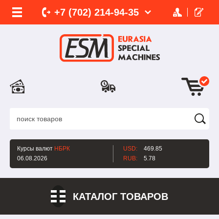
+7 (702)
214-
94-35
Курсы валют
НБРК
USD:
469.85
06.08.2026
RUB:
5.78
КАТАЛОГ ТОВАРОВ