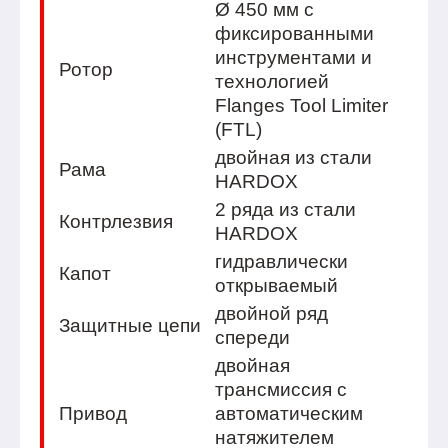
Ø 450 мм с
фиксированными
инструментами и
Ротор
технологией
Flanges Tool Limiter
(FTL)
двойная из стали
Рама
HARDOX
2 ряда из стали
Контрлезвия
HARDOX
гидравлически
Капот
открываемый
двойной ряд
Защитные цепи
спереди
двойная
трансмиссия с
Привод
автоматическим
натяжителем