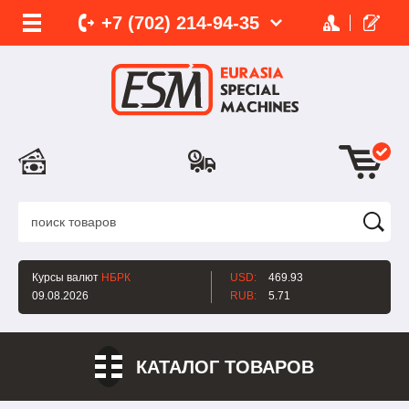
+7 (702)
214-
94-35
Курсы валют
НБРК
USD:
469.93
09.08.2026
RUB:
5.71
КАТАЛОГ ТОВАРОВ