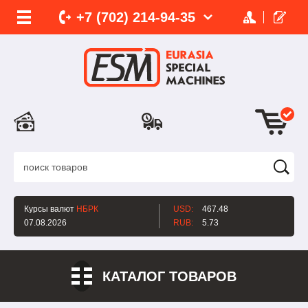
+7 (702)
214-
94-35
Курсы валют
НБРК
USD:
467.48
07.08.2026
RUB:
5.73
КАТАЛОГ ТОВАРОВ