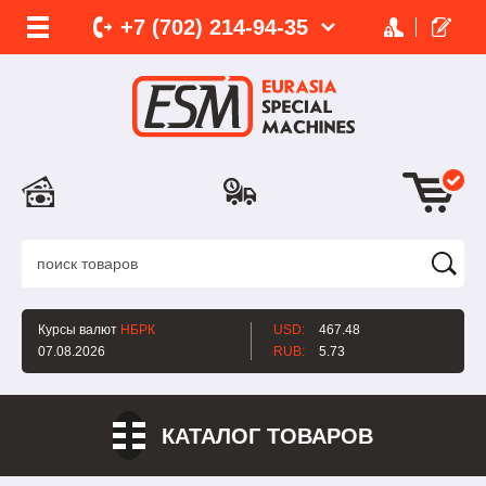
+7 (702)
214-
94-35
Курсы валют
НБРК
USD:
467.48
07.08.2026
RUB:
5.73
КАТАЛОГ ТОВАРОВ