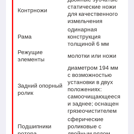
статические ножи
Контрножи
для качественного
измельчения
одинарная
Рама
конструкция
толщиной 6 мм
Режущие
молотки или ножи
элементы
диаметром 194 мм
с возможностью
установки в двух
Задний опорный
положениях:
ролик
самоочищающееся
и заднее; оснащен
грязеочистителем
сферические
Подшипники
роликовые с
ротора
двойным рядом