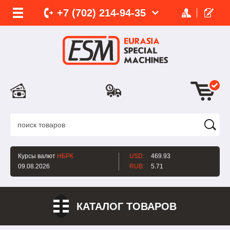
+7 (702)
214-
94-35
Курсы валют
НБРК
USD:
469.93
09.08.2026
RUB:
5.71
КАТАЛОГ ТОВАРОВ