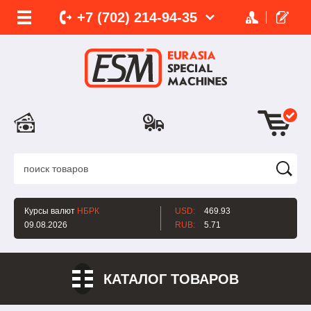
+7 (702)
214-
94-35
Курсы валют
НБРК
USD:
469.93
09.08.2026
RUB:
5.71
КАТАЛОГ ТОВАРОВ