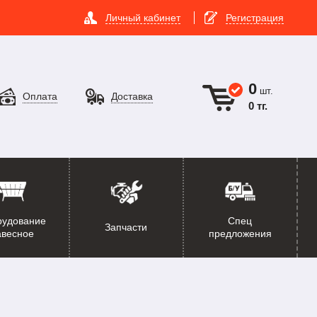
Личный кабинет
Регистрация
0
шт.
Оплата
Доставка
0 тг.
рудование
Спец
Запчасти
авесное
предложения