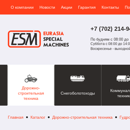
О компании
Новости
Акции
Гарантия
Контакты
По
+7 (702)
214-
9
По будням с 08:00 до 
Суббота с 08:00 до 14:0
Воскресенье - выходно
Дорожно-
Коммунал
Снегоболотоходы
строительная
техник
техника
Главная
Каталог
Дорожно-строительная техника
Гудр