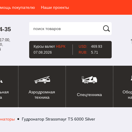
мощь покупателю
Наши проекты
4-35
17:00,
0,
Курсы валют
НБРК
USD:
469.93
й
07.08.2026
RUB:
5.71
ьная
Аэродромная
Обо
Спецтехника
а
техника
н
онаторы
Гудронатор Strassmayr TS 6000 Silver