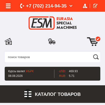
+7 (702)
214-
94-35
Курсы валют
НБРК
USD:
469.93
08.08.2026
RUB:
5.71
КАТАЛОГ ТОВАРОВ