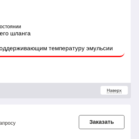
состоянии
его шланга
 поддерживающим температуру эмульсии
Наверх
Заказать
запросу