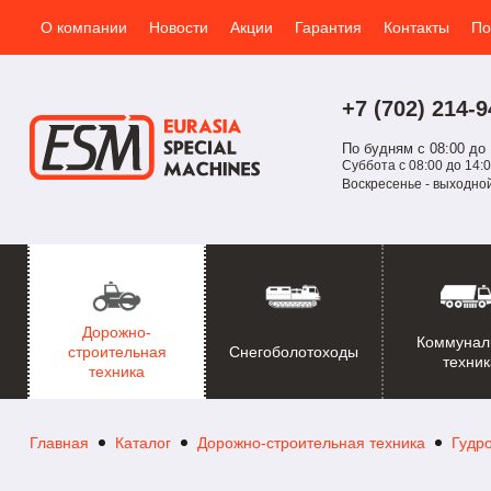
О компании
Новости
Акции
Гарантия
Контакты
По
+7 (702)
214-
9
По будням с 08:00 до 
Суббота с 08:00 до 14:0
Воскресенье - выходно
Дорожно-
Коммунал
Снегоболотоходы
строительная
техник
техника
Главная
Каталог
Дорожно-строительная техника
Гудр