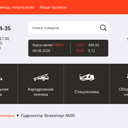
мощь покупателю
Наши проекты
4-35
17:00,
0,
Курсы валют
НБРК
USD:
469.93
й
08.08.2026
RUB:
5.71
ьная
Аэродромная
Обо
Спецтехника
а
техника
н
онаторы
Гудронатор Strassmayr A500