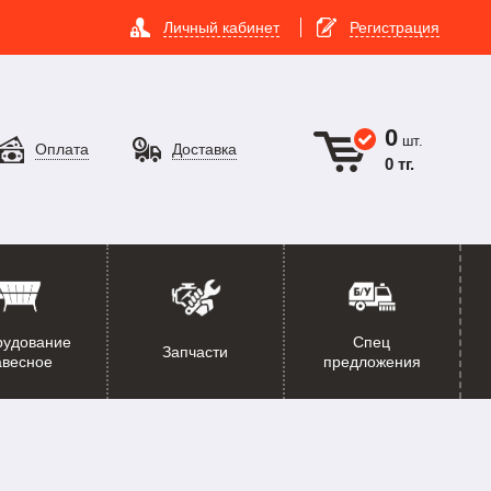
Личный кабинет
Регистрация
0
шт.
Оплата
Доставка
0 тг.
рудование
Спец
Запчасти
авесное
предложения